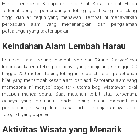
Harau. Terletak di Kabupaten Lima Puluh Kota, Lembah Harau
terkenal dengan pemandangan tebing granit yang menjulang
tinggi dan air terjun yang menawan. Tempat ini menawarkan
perpaduan alam yang menenangkan dan pengalaman
petualangan yang tak terlupakan.
Keindahan Alam Lembah Harau
Lembah Harau sering disebut sebagai “Grand Canyon”-nya
Indonesia karena tebing-tebingnya yang menjulang setinggi 100
hingga 200 meter. Tebing-tebing ini dipenuhi oleh pepohonan
hijau yang menambah kesan alami dan asri. Panorama alam yang
memesona ini menjadi daya tarik utama bagi wisatawan lokal
maupun mancanegara. Saat matahari terbit atau terbenam,
cahaya yang memantul pada tebing granit menciptakan
pemandangan yang luar biasa indah, menjadikannya spot
fotografi yang populer.
Aktivitas Wisata yang Menarik