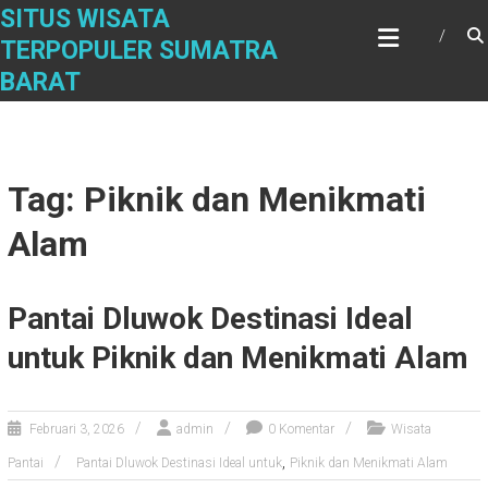
Skip
SITUS WISATA
to
TERPOPULER SUMATRA
content
BARAT
Tag: Piknik dan Menikmati
Alam
Pantai Dluwok Destinasi Ideal
untuk Piknik dan Menikmati Alam
Februari 3, 2026
admin
0 Komentar
Wisata
,
Pantai
Pantai Dluwok Destinasi Ideal untuk
Piknik dan Menikmati Alam