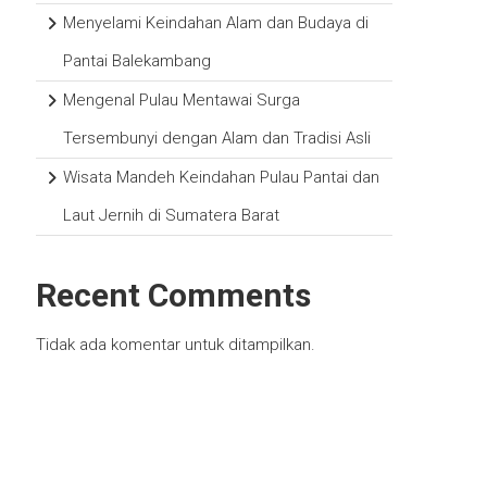
Menyelami Keindahan Alam dan Budaya di
Pantai Balekambang
Mengenal Pulau Mentawai Surga
Tersembunyi dengan Alam dan Tradisi Asli
Wisata Mandeh Keindahan Pulau Pantai dan
Laut Jernih di Sumatera Barat
Recent Comments
Tidak ada komentar untuk ditampilkan.