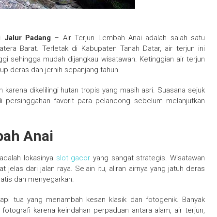
i Jalur Padang
– Air Terjun Lembah Anai adalah salah satu
era Barat. Terletak di Kabupaten Tanah Datar, air terjun ini
inggi sehingga mudah dijangkau wisatawan. Ketinggian air terjun
up deras dan jernih sepanjang tahun.
 karena dikelilingi hutan tropis yang masih asri. Suasana sejuk
 persinggahan favorit para pelancong sebelum melanjutkan
bah Anai
 adalah lokasinya
slot gacor
yang sangat strategis. Wisatawan
t jelas dari jalan raya. Selain itu, aliran airnya yang jatuh deras
atis dan menyegarkan.
ta api tua yang menambah kesan klasik dan fotogenik. Banyak
otografi karena keindahan perpaduan antara alam, air terjun,