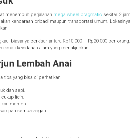
suk
apat menempuh perjalanan
mega wheel pragmatic
sekitar 2 jam
unakan kendaraan pribadi maupun transportasi umum. Lokasinya
kan.
angkau, biasanya berkisar antara Rp10.000 – Rp20.000 per orang.
nikmati keindahan alam yang menakjubkan.
erjun Lembah Anai
tips yang bisa di perhatikan:
juk dan sepi.
cukup licin.
dikan momen.
g sampah sembarangan.