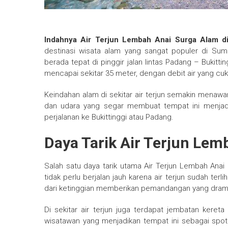
Indahnya Air Terjun Lembah Anai Surga Alam d
destinasi wisata alam yang sangat populer di Sumat
berada tepat di pinggir jalan lintas Padang – Bukitt
mencapai sekitar 35 meter, dengan debit air yang cuk
Keindahan alam di sekitar air terjun semakin menawan
dan udara yang segar membuat tempat ini menjadi
perjalanan ke Bukittinggi atau Padang.
Daya Tarik Air Terjun Lem
Salah satu daya tarik utama Air Terjun Lembah Anai
tidak perlu berjalan jauh karena air terjun sudah terliha
dari ketinggian memberikan pemandangan yang dram
Di sekitar air terjun juga terdapat jembatan kere
wisatawan yang menjadikan tempat ini sebagai spot f