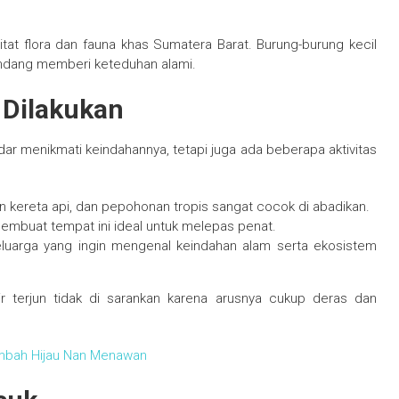
tat flora dan fauna khas Sumatera Barat. Burung-burung kecil
indang memberi keteduhan alami.
a Dilakukan
ar menikmati keindahannya, tetapi juga ada beberapa aktivitas
 kereta api, dan pepohonan tropis sangat cocok di abadikan.
membuat tempat ini ideal untuk melepas penat.
luarga yang ingin mengenal keindahan alam serta ekosistem
r terjun tidak di sarankan karena arusnya cukup deras dan
Lembah Hijau Nan Menawan